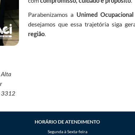
com
compromisso, cuidado e propósito
.
Parabenizamos a
Unimed Ocupacional
desejamos que essa trajetória siga ge
região
.
 Alta
r
7 3312
HORÁRIO DE ATENDIMENTO
Segunda à Sexta-feira