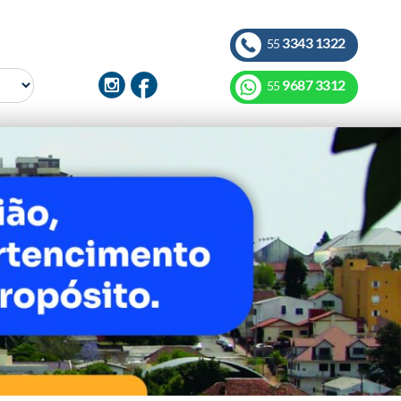
3343 1322
55
9687 3312
55