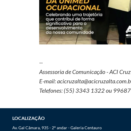
--
Assessoria de Comunicação - ACI Cruz
E-mail: acicruzalta@acicruzalta.com.b
Telefones: (55) 3343 1322 ou 9968
LOCALIZAÇÃO
Av. Gal Câmara, 935 - 2° andar - Galeria Centauro