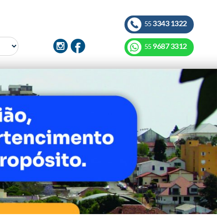
3343 1322
55
9687 3312
55