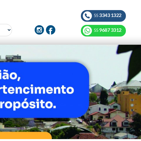
3343 1322
55
9687 3312
55