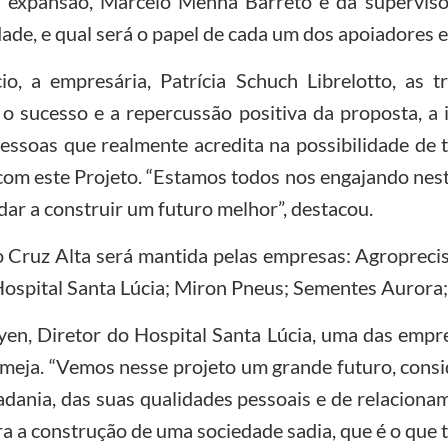
 expansão, Marcelo Menna Barreto e da supervisor
dade, e qual será o papel de cada um dos apoiadores
o, a empresária, Patrícia Schuch Librelotto, as t
 sucesso e a repercussão positiva da proposta, a i
essoas que realmente acredita na possibilidade de 
com este Projeto. “Estamos todos nos engajando nest
ar a construir um futuro melhor”, destacou.
 Cruz Alta será mantida pelas empresas: Agroprecis
 Hospital Santa Lúcia; Miron Pneus; Sementes Aurora;
en, Diretor do Hospital Santa Lúcia, uma das empr
meja. “Vemos nesse projeto um grande futuro, consi
adania, das suas qualidades pessoais e de relaciona
ra a construção de uma sociedade sadia, que é o que