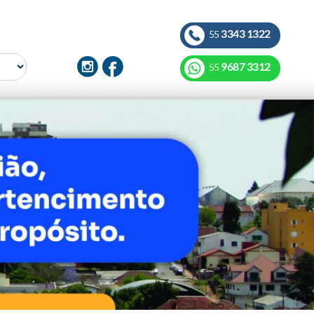
3343 1322
55
9687 3312
55