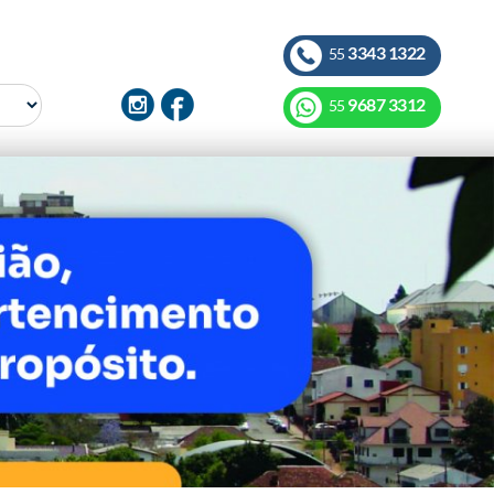
3343 1322
55
9687 3312
55