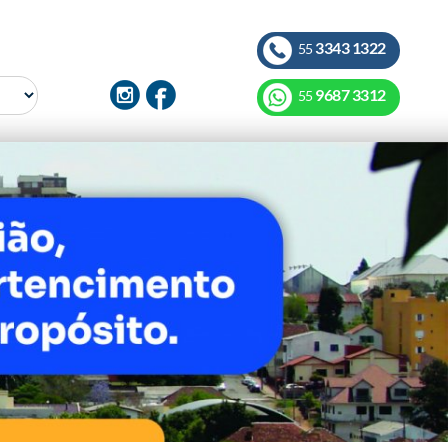
3343 1322
55
9687 3312
55