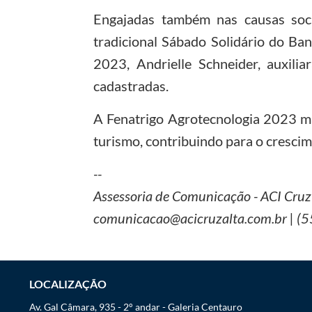
Engajadas também nas causas soci
tradicional Sábado Solidário do Ba
2023, Andrielle Schneider, auxili
cadastradas.
A Fenatrigo Agrotecnologia 2023 marca
turismo, contribuindo para o cresci
--
Assessoria de Comunicação - ACI Cruz
comunicacao@acicruzalta.com.br | (
LOCALIZAÇÃO
Av. Gal Câmara, 935 - 2° andar - Galeria Centauro