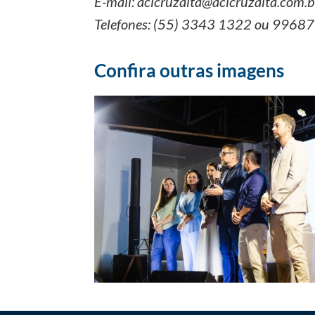
E-mail: acicruzalta@acicruzalta.com.b
Telefones: (55) 3343 1322 ou 9968
Confira outras imagens