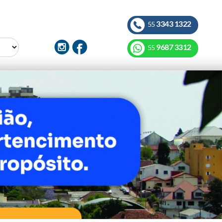
3343 1322
55
9687 3312
55